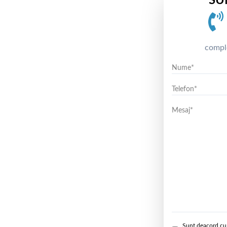
SU
compl
Sunt deacord cu 