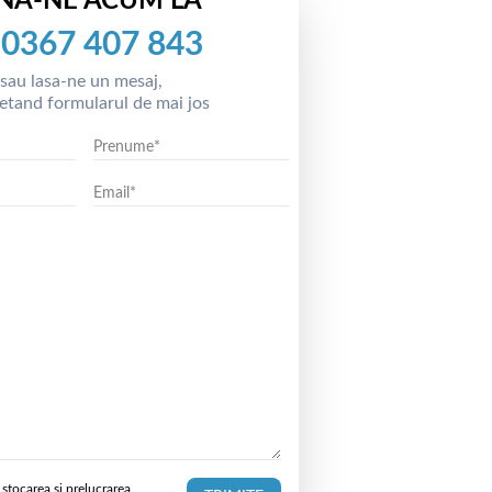
NA-NE ACUM LA
0367 407 843
sau lasa-ne un mesaj,
etand formularul de mai jos
stocarea si prelucrarea