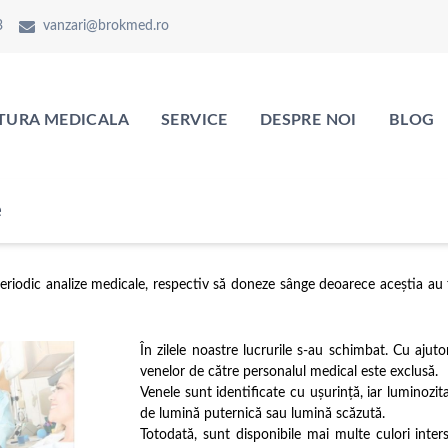
3
vanzari@brokmed.ro
TURA MEDICALA
SERVICE
DESPRE NOI
BLOG
e
periodic analize medicale, respectiv să doneze sânge deoarece aceștia au 
În zilele noastre lucrurile s-au schimbat. Cu aju
venelor de către personalul medical este exclusă.
Venele sunt identificate cu ușurință, iar luminozit
de lumină puternică sau lumină scăzută.
Totodată, sunt disponibile mai multe culori inte