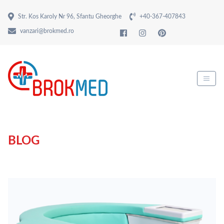
Str. Kos Karoly Nr 96, Sfantu Gheorghe
+40-367-407843
vanzari@brokmed.ro
BLOG