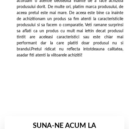
acordam o atentie deosebita inainte de a face achizitia
produsului dorit. De multe ori, platim marca produsului, de
aceea pretul este mai mare. De aceea este bine ca inainte
de achizitionam un produs sa fim atenti la caracteristicile
produsului si sa facem o comparatie. Veti ramane surprinsi
sa aflati ca un produs cu mult mai ieftin decat produsul
tintit are aceleasi caracteristici sau este chiar mai
performant dar la care platiti doar produsul nu si
brandul.Pretul ridicat nu reflecta intotdeauna calitatea,
asadar fiti atenti la viitoarele achizitii!
SUNA-NE ACUM LA