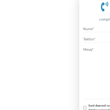
compl
Sunt deacord cu 
datelor personal