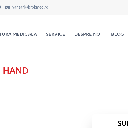
3
vanzari@brokmed.ro
TURA MEDICALA
SERVICE
DESPRE NOI
BLOG
D-HAND
SU